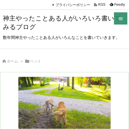

プライバシーポリシー
Feedly
RSS
神主やったことある人がいろいろ書いて

みるブログ

メニュ
数年間神主やったことある人がいろんなことを書いていきます。

サイド


ホーム
>

ペット
前へ

次へ

検索