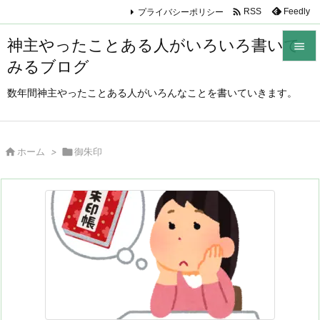

プライバシーポリシー
Feedly
RSS
神主やったことある人がいろいろ書いて

みるブログ

メニュ
数年間神主やったことある人がいろんなことを書いていきます。

サイド


ホーム
>

御朱印
前へ

次へ

検索