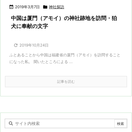

2019年3月7日

神社探訪
中国は厦門（アモイ）の神社跡地を訪問・狛
犬に奉献の文字

2019年10月24日
ふとあることから中国は福建省の厦門（アモイ）を訪問すること
になった私。 聞いたところによる ...
記事を読む