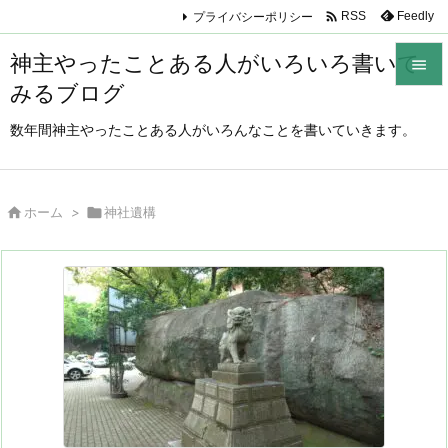

プライバシーポリシー
Feedly
RSS
神主やったことある人がいろいろ書いて

みるブログ

メニュ
数年間神主やったことある人がいろんなことを書いていきます。

サイド


ホーム
>

神社遺構
前へ

次へ

検索