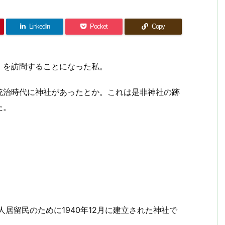
LinkedIn
Pocket
Copy
）を訪問することになった私。
統治時代に神社があったとか。これは是非神社の跡
た。
人居留民のために1940年12月に建立された神社で