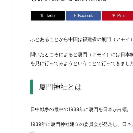
Twitter
Facebook
Pin it
ふとあることから中国は福建省の厦門（アモイ
聞いたところによると厦門（アモイ）には日本
を見に行ってみようということで行ってきまし
厦門神社とは
日中戦争の最中の1938年に厦門を日本が占領。
1939年に厦門神社建立の委員会が発足し、日本