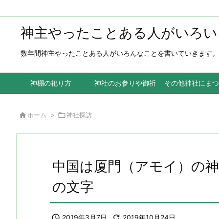
神主やったことある人がいろい
数年間神主やったことある人がいろんなことを書いていきます。
神棚の祀り方
神社のお参りや御祈祷
その他神社にまつ

ホーム
>

神社探訪
中国は厦門（アモイ）の神
の文字

2019年3月7日

2019年10月24日