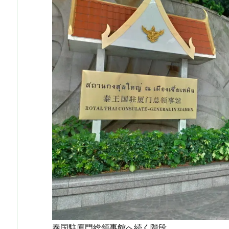
泰国駐廈門総領事館へ続く階段