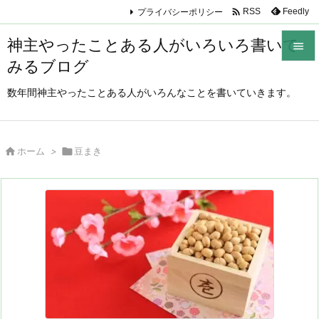

プライバシーポリシー
Feedly
RSS
神主やったことある人がいろいろ書いて

みるブログ

メニュ
数年間神主やったことある人がいろんなことを書いていきます。

サイド


ホーム
>

豆まき
前へ

次へ

検索