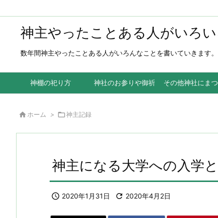
神主やったことある人がいろい
数年間神主やったことある人がいろんなことを書いていきます。
神棚の祀り方
神社のお参りや御祈祷
その他神社にまつ

ホーム
>

神主記録
神主になる大学への入学と

2020年1月31日

2020年4月2日