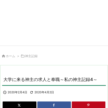

ホーム
>

神主記録
大学に来る神主の求人と奉職～私の神主記録4～

2020年2月4日

2020年4月2日