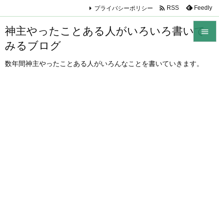

プライバシーポリシー
Feedly
RSS
神主やったことある人がいろいろ書いて

みるブログ

メニュ
数年間神主やったことある人がいろんなことを書いていきます。

サイド

前へ

次へ

検索