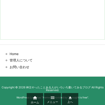
Home
管理人について
お問い合わせ
Copyright ©
2026
神主やったことある人がいろいろ書いてみるブログ
All Rights
Reserved.



WordPress Luxeritas Theme is provided by "
Thought is free
".
メニュー
上へ
ホーム