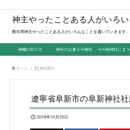
神主やったことある人がいろい
数年間神主やったことある人がいろんなことを書いていきます。
神棚の祀り方
神社のお参りや御祈祷
その他神社にまつ

ホーム
>

神社探訪
遼寧省阜新市の阜新神社社

2019年10月25日