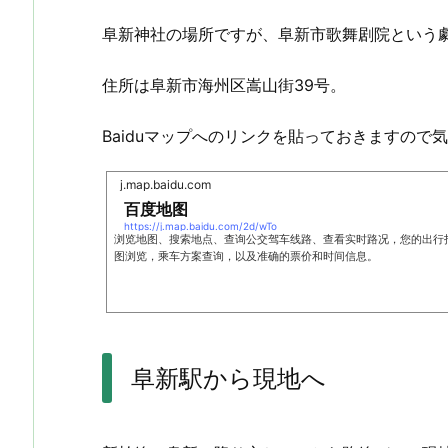
阜新神社の場所ですが、阜新市歌舞剧院という
住所は阜新市海州区嵩山街39号。
Baiduマップへのリンクを貼っておきますので
j.map.baidu.com
百度地图
https://j.map.baidu.com/2d/wTo
浏览地图、搜索地点、查询公交驾车线路、查看实时路况，您的出行
图浏览，乘车方案查询，以及准确的票价和时间信息。
阜新駅から現地へ