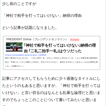
少し前のことですが
「神社で柏手を打ってはいけない」納得の理由
という記事が話題になりました。
PRESIDENT Online（プレジデントオンライン）
14 Users
｢神社で柏手を打ってはいけない｣納得の理
由 ｢二礼二拍手一礼｣はウソだった
https://president.jp/articles/-/30958
神社で参拝をするときには、「二礼二拍手一礼」が正しい作法だと言われている。しかし宗教学者の島田裕巳
氏は「平成になってから浸透した作法だ。祈るプロセスがなく、参拝する方法として好ましいものか疑問を感
じる」と指摘する――。
記事にアクセスしてもらうために少々過激なタイトルにし
たというのもあると思いますが、「神社で柏手を打っては
いけない」と言い切るのはなんとも乱暴な論理だと思いま
すのでちょっとこのことについて書いてみたいと思いま