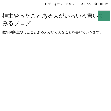

プライバシーポリシー
Feedly
RSS
神主やったことある人がいろいろ書いて

みるブログ

メニュ
数年間神主やったことある人がいろんなことを書いていきます。

サイド

前へ

次へ

検索