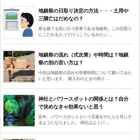
地鎮祭の日取り決定の方法・・・土用や
三隣亡はだめなの？
家を建てる前に行う祭事である地鎮祭。この日取り
にこだわる人ってけっこういるみたい ...
地鎮祭の流れ（式次第）や時間は？地鎮
祭の別の言い方は？
今回は地鎮祭の流れや所要時間について書いてみた
いと思います。 鍬入れのときの掛け ...
神社とパワースポットの関係とは？自分
で決めなきゃ効果ないと思う
近年、パワースポットという言葉をやたらと耳にす
るようになりました。 神社はよくパ ...