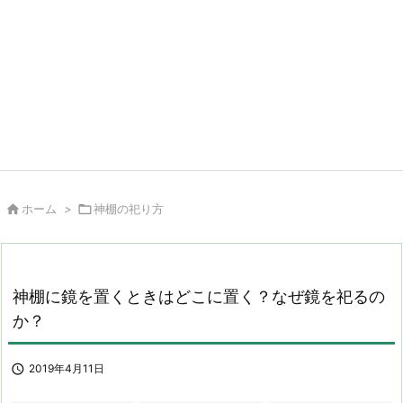

ホーム
>

神棚の祀り方
神棚に鏡を置くときはどこに置く？なぜ鏡を祀るの
か？

2019年4月11日