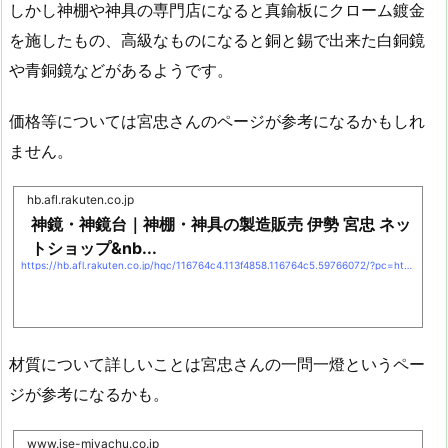
しかし神棚や神具の専門店になると真鍮板にクローム鍍金
を施したもの、高級なものになると銅と錫で出来た白銅鏡
や青銅鏡などがあるようです。
価格等については宮忠さんのページが参考になるかもしれ
ません。
hb.afl.rakuten.co.jp
神鏡・神鏡台｜神棚・神具の製造販売 伊勢 宮忠 ネッ
トショップ&nb...
https://hb.afl.rakuten.co.jp/hgc/116764c4.113f4858.116764c5.59766072/?pc=https://www.rakuten.ne.jp/gold/miyachu/item/menu-kagami.htm&#038;m=https://www.rakuten.ne.jp/gold/miyachu/item/menu-kagami.htm
材質について詳しいことは宮忠さんの一問一燈というペー
ジが参考になるかも。
www.ise-miyachu.co.jp