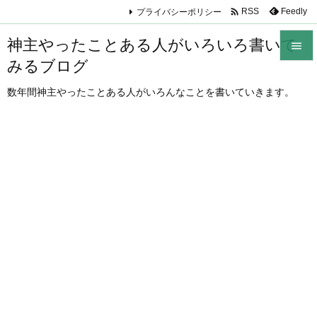

プライバシーポリシー
Feedly
RSS
神主やったことある人がいろいろ書いて

みるブログ

メニュ
数年間神主やったことある人がいろんなことを書いていきます。

サイド

前へ

次へ

検索