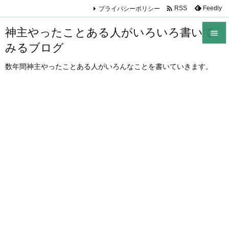

プライバシーポリシー
Feedly
RSS
神主やったことある人がいろいろ書いて

みるブログ

メニュ
数年間神主やったことある人がいろんなことを書いていきます。

サイド

前へ

次へ

検索