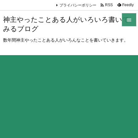

プライバシーポリシー
Feedly
RSS
神主やったことある人がいろいろ書いて

みるブログ

メニュ
数年間神主やったことある人がいろんなことを書いていきます。

サイド

前へ

次へ

検索