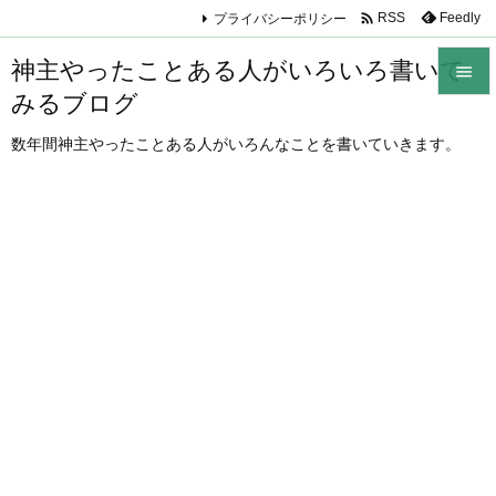

プライバシーポリシー
Feedly
RSS
神主やったことある人がいろいろ書いて

みるブログ

メニュ
数年間神主やったことある人がいろんなことを書いていきます。

サイド

前へ

次へ

検索