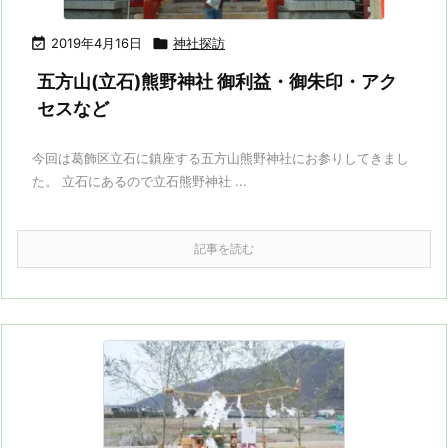

2019年4月16日

神社探訪
五方山(立石)熊野神社 御利益・御朱印・アク
セスなど
今回は葛飾区立石に鎮座する五方山熊野神社にお参りしてきまし
た。 立石にあるので立石熊野神社 ...
記事を読む