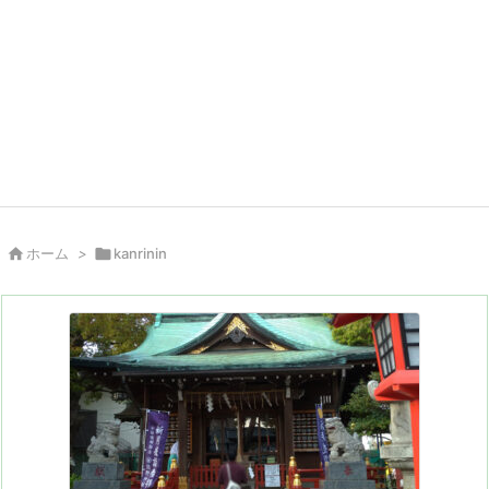

ホーム
>

kanrinin