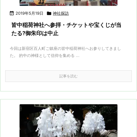

2019年5月19日

神社探訪
皆中稲荷神社へ参拝・チケットや宝くじが当
たる?御朱印は中止
今回は新宿区百人町ご鎮座の皆中稲荷神社へお参りしてきまし
た。 的中の神様として信仰を集める ...
記事を読む