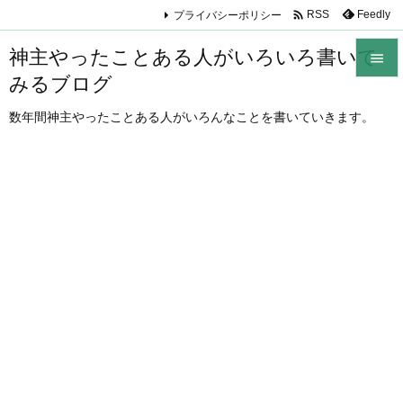

プライバシーポリシー
Feedly
RSS
神主やったことある人がいろいろ書いて

みるブログ

メニュ
数年間神主やったことある人がいろんなことを書いていきます。

サイド

前へ

次へ

検索