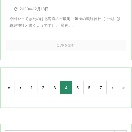

2020年12月13日
今回やってきたのは北海道の平取町ご鎮座の義経神社（正式には
義經神社と書くようです）。 歴史 ...
記事を読む
«
‹
1
2
3
4
5
6
7
›
»