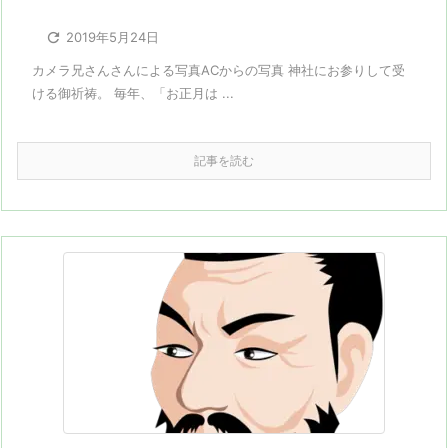

2019年5月24日
カメラ兄さんさんによる写真ACからの写真 神社にお参りして受
ける御祈祷。 毎年、「お正月は ...
記事を読む