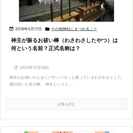

2019年5月17日

その他神社にまつわること
神主が振るお祓い棒（わさわさしたやつ）は
何という名前？正式名称は？

2023年12月18日
神主がお祓いのときにバサッバサッと振っているわさわさとした
紙の付いた木の棒。 神主というと ...
記事を読む