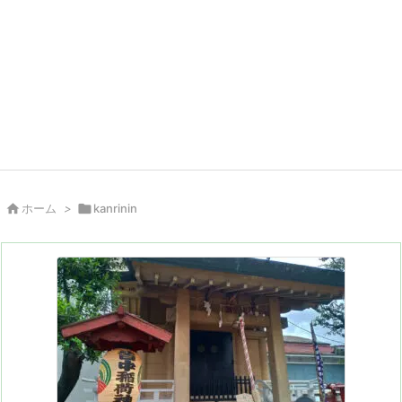

ホーム
>

kanrinin