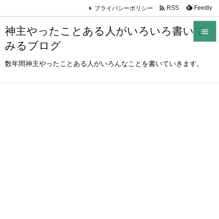

プライバシーポリシー
Feedly
RSS
神主やったことある人がいろいろ書いて

みるブログ

メニュ
数年間神主やったことある人がいろんなことを書いていきます。

サイド

前へ

次へ

検索