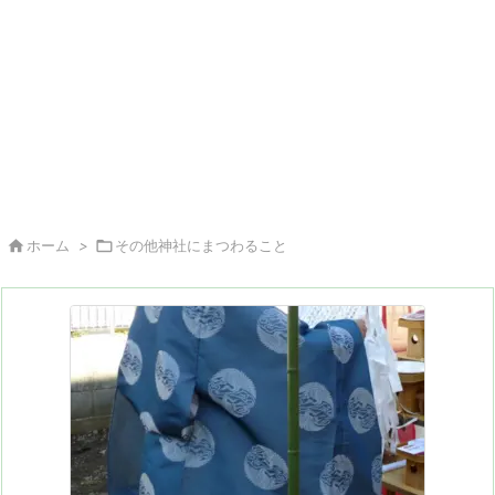

ホーム
>

その他神社にまつわること